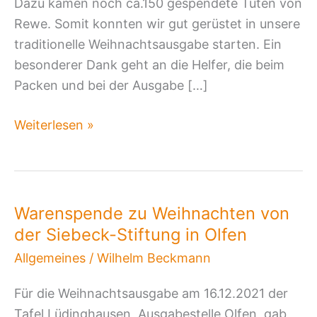
Dazu kamen noch ca.150 gespendete Tüten von
Rewe. Somit konnten wir gut gerüstet in unsere
traditionelle Weihnachtsausgabe starten. Ein
besonderer Dank geht an die Helfer, die beim
Packen und bei der Ausgabe […]
Weiterlesen »
Warenspende zu Weihnachten von
Warenspende
der Siebeck-Stiftung in Olfen
zu
Weihnachten
Allgemeines
/
Wilhelm Beckmann
von
Für die Weihnachtsausgabe am 16.12.2021 der
der
Tafel Lüdinghausen, Ausgabestelle Olfen, gab
Siebeck-