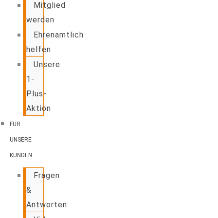
Mitglied
werden
Ehrenamtlich
helfen
Unsere
1-
Plus-
Aktion
FÜR
UNSERE
KUNDEN
Fragen
&
Antworten