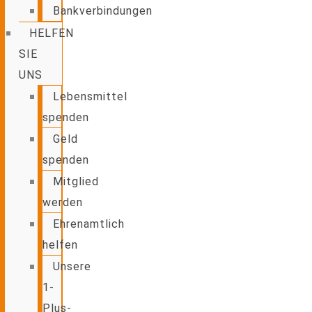
Bankverbindungen
HELFEN
SIE
UNS
Lebensmittel
spenden
Geld
spenden
Mitglied
werden
Ehrenamtlich
helfen
Unsere
1-
Plus-