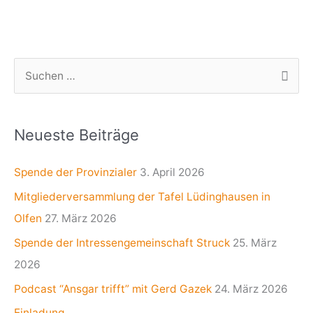
S
u
c
Neueste Beiträge
h
e
Spende der Provinzialer
3. April 2026
n
Mitgliederversammlung der Tafel Lüdinghausen in
n
Olfen
27. März 2026
a
Spende der Intressengemeinschaft Struck
25. März
c
2026
h
Podcast “Ansgar trifft” mit Gerd Gazek
24. März 2026
:
Einladung