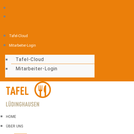
Zum
Inhalt
springen
Tafel-Cloud
Mitarbeiter-Login
Tafel-Cloud
Mitarbeiter-Login
HOME
ÜBER UNS