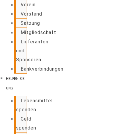
Verein
Vorstand
Satzung
Mitgliedschaft
Lieferanten
und
Sponsoren
Bankverbindungen
HELFEN SIE
UNS
Lebensmittel
spenden
Geld
spenden