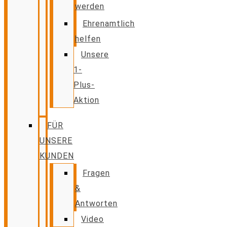
werden
Ehrenamtlich
helfen
Unsere
1-
Plus-
Aktion
FÜR
UNSERE
KUNDEN
Fragen
&
Antworten
Video